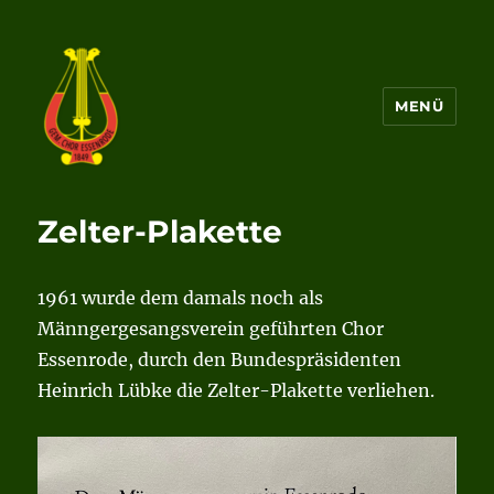
MENÜ
Gemischter Chor von 1849
Essenrode e.V.
Zelter-Plakette
1961 wurde dem damals noch als
Männgergesangsverein geführten Chor
Essenrode, durch den Bundespräsidenten
Heinrich Lübke die Zelter-Plakette verliehen.