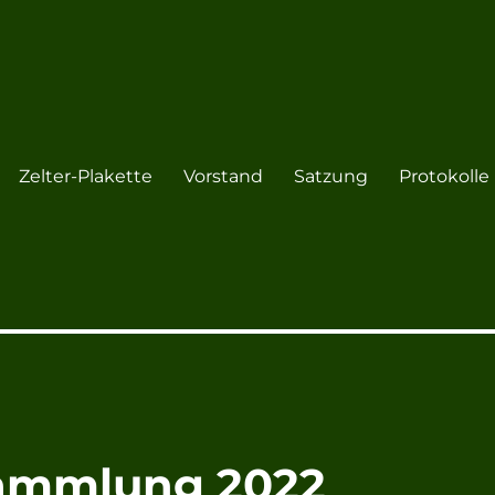
Zelter-Plakette
Vorstand
Satzung
Protokolle
9 Essenrode e.V.
sammlung 2022