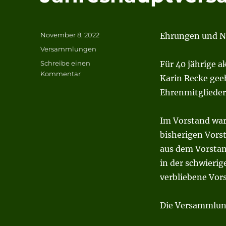
Veröffentlicht
November 8, 2022
Ehrungen und N
am
Kategorien
Versammlungen
Schreibe einen
Für 40 jährige 
zu
Kommentar
Karin Recke geeh
Jahreshauptversammlung
Ehrenmitglieder
2022
Im Vorstand ware
bisherigen Vors
aus dem Vorstan
in der schwierig
verbliebene Vors
Die Versammlun