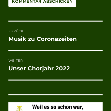
Beitragsnavigation
ZURÜCK
Musik zu Coronazeiten
Vorheriger
Beitrag:
WEITER
Unser Chorjahr 2022
Nächster
Beitrag: