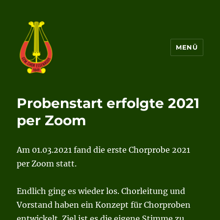
MENÜ
Gemischter Chor von 1849
Essenrode e.V.
Probenstart erfolgte 2021
per Zoom
Am 01.03.2021 fand die erste Chorprobe 2021
per Zoom statt.
Endlich ging es wieder los. Chorleitung und
Vorstand haben ein Konzept für Chorproben
entwickelt. Ziel ist es die eigene Stimme zu