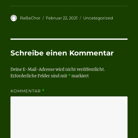
Autor
Veröffentlicht
Kategorien
RaBaChor
Februar 22, 2021
Uncategorized
am
Schreibe einen Kommentar
Deine E-Mail-Adresse wird nicht veröffentlicht.
Erforderliche Felder sind mit
*
markiert
KOMMENTAR
*