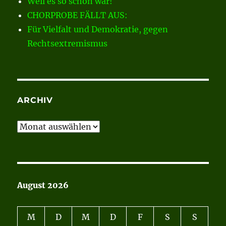
Weil es so schön war!
CHORPROBE FÄLLT AUS:
Für Vielfalt und Demokratie, gegen
Rechtsextremismus
ARCHIV
Archiv
August 2026
M
D
M
D
F
S
S