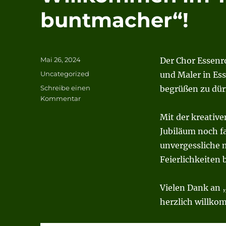
buntmacher“!
Veröffentlicht
Mai 26, 2024
Der Chor Essenr
am
Kategorien
Uncategorized
und Maler in Ess
Schreibe einen
begrüßen zu dür
zu
Kommentar
Willkommen
Mit der kreativ
im
Team,
Jubiläum noch f
„der
unvergessliche 
buntmacher“!
Feierlichkeiten 
Vielen Dank an 
herzlich willko