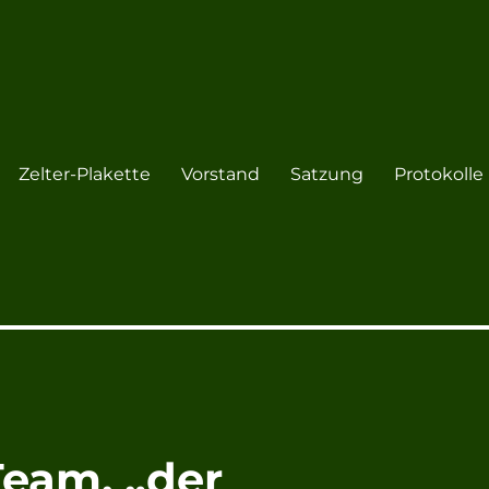
Zelter-Plakette
Vorstand
Satzung
Protokolle
9 Essenrode e.V.
eam, „der