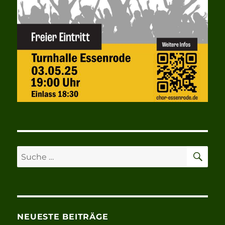
SU
Suche
nach:
NEUESTE BEITRÄGE