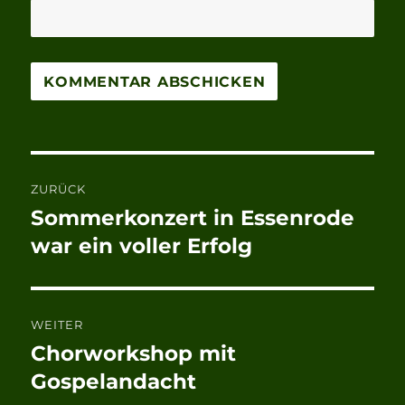
Beitragsnavigation
ZURÜCK
Sommerkonzert in Essenrode
Vorheriger
Beitrag:
war ein voller Erfolg
WEITER
Chorworkshop mit
Nächster
Beitrag:
Gospelandacht