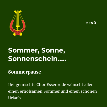
MENÜ
Gemischter Chor von 1849
Essenrode e.V.
Sommer, Sonne,
Sonnenschein…..
Sommerpause
Der gemischte Chor Essenrode wünscht allen
einen erholsamen Sommer und einen schönen
Urlaub.